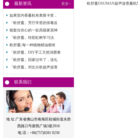
最新资讯
欧舒蔓OSUMAN超声波香薰机N
更多>
视频
如果室内香薰机有奥斯卡奖，
「欧舒蔓」芳疗学里的排毒反
能套住你心的一款高级家居神
「欧舒蔓」转彩虹树学习法
欧舒蔓| 每一种植物精油都有
「欧舒蔓」DIY手工天然润唇膏
「欧舒蔓」回家过年了，送礼
「欧舒蔓」对比分析超声波香
联系我们
地 址:广东省佛山市南海区桂城街道永胜
西路22号新凯广场3座2916
电 话：+86(757)8281 0230