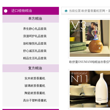
进口植物精油
当前位置:
欧舒蔓香薰机官网
>
单方精油
养生静心礼品套装
浪漫呵护礼品套装
放松愉悦礼品套装
舒心减压礼品套装
精品生活礼品套装
欧舒蔓OSUMAN纯精油冷香仪
复方精油
频
实木材质香薰机
玻璃材质香薰机
陶瓷材质香薰机
高分子塑料香薰机