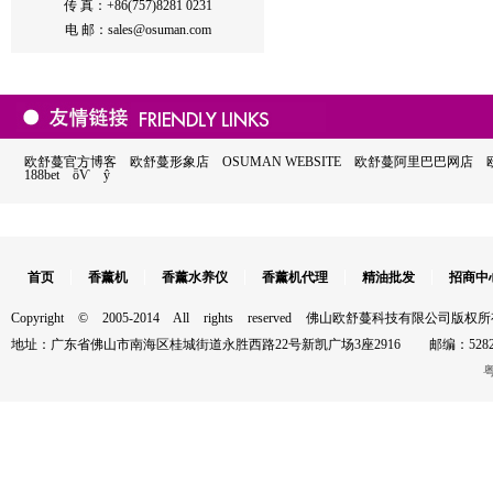
传 真：+86(757)8281 0231
电 邮：sales@osuman.com
欧舒蔓官方博客
欧舒蔓形象店
OSUMAN WEBSITE
欧舒蔓阿里巴巴网店
188bet
ȫѶ
ŷ
首页
香薰机
香薰水养仪
香薰机代理
精油批发
招商中
市场推广
英文网
aroma diffuser
Copyright © 2005-2014 All rights reserved 佛山欧舒蔓科技有限公司版权
地址：广东省佛山市南海区桂城街道永胜西路22号新凯广场3座2916 邮编：528200 电话：
粤